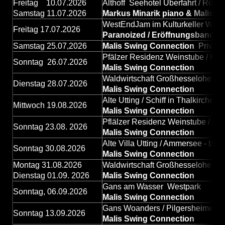
Freitag 10.07.2026
Althoff Seehotel Überfahrt / Rott
Samstag 11.07.2026
Markus Minarik piano & Malis vo
WestEndJam im Kulturkeller West
Freitag 17.07.2026
Paranoized / Eröffnungsband
Samstag 25.07,2026
Malis Swing Connection
Privatv
Pfälzer Residenz Weinstube / Kai
Sonntag 26.07.2026
Malis Swing Connection
Waldwirtschaft Großhesselohe b
Dienstag 28.07.2026
Malis Swing Connection
Alte Utting / Schiff in Thalkirchen
Mittwoch 19.08.2026
Malis Swing Connection
Pflälzer Residenz Weinstube / Kai
Sonntag 23.08. 2026
Malis Swing Connection
Alte Villa Utting / Ammersee - be
Sonntag 30.08.2026
Malis Swing Connection
Montag 31.08.2026
Waldwirtschaft Großhesselohe - b
Dienstag 01.09. 2026
Malis Swing Connection
Gans am Wasser Westpark
Sonntag, 06.09.2026
Malis Swing Connection
Gans Woanders / Pilgersheimerstr
Sonntag 13.09.2026
Malis Swing Connection